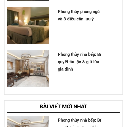
Phong thủy phòng ngủ
và 8 điều cần lưu ý
Phong thủy nhà bếp: Bí
quyết tài lộc & giữ lửa
gia đình
Cải tạo nhà Nhà chị Hân
- Bình Chánh
BÀI VIẾT MỚI NHẤT
Phong thủy nhà bếp: Bí