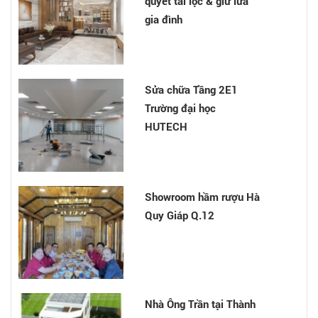
quyết tài lộc & giữ lửa
gia đình
Nhà cô Chinh - Tân Bình
Sửa chữa Tầng 2E1
Trường đại học
HUTECH
Nhà anh Chu Văn Thế -
Hóc Môn
Showroom hầm rượu Hà
Quy Giáp Q.12
Phong Thủy Phòng Làm
Việc: Cách sắp xếp
phòng làm việc theo
phong thủy và 6 điều
Nhà Ông Trần tại Thành