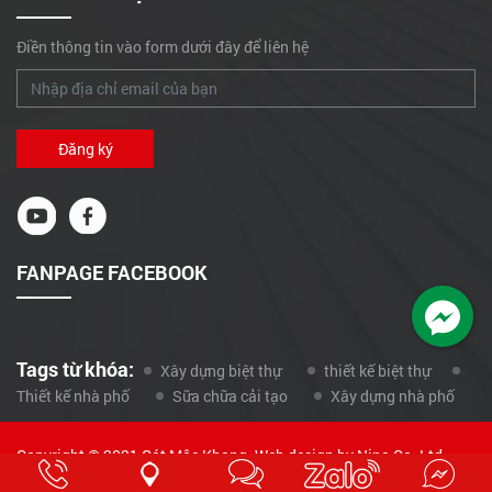
đẹp như ru lòng người
Điền thông tin vào form dưới đây để liên hệ
Showroom hầm rượu Hà
Quy Giáp Q.12
Sửa chữa, xử lý chống
thấm mái nhà anh Dần,
Hóc Môn
Nhà Ông Trần tại Thành
FANPAGE FACEBOOK
Thái, Phường 16, Quận
Gò Vấp
Nhà anh Kháng - Tân
Xuân - Hóc Môn - TP
Tags từ khóa:
Xây dựng biệt thự
thiết kế biệt thự
HCM
Thiết kế nhà phố
Sữa chữa cải tạo
Xây dựng nhà phố
Nhà ông Nguyễn Văn
Liềm- xã Bình Lợi, Bình
Copyright © 2021 Cát Mộc Khang. Web design by Nina Co.,Ltd
Chánh TP.HCM
Đang online: 2
|
Ngày: 115
|
Tháng: 2317
|
Tổng: 270388
Nhà Anh Thuyết, Chị