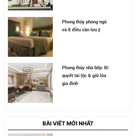
Phong thủy phòng ngủ
và 8 điều cần lưu ý
Phong thủy nhà bếp: Bí
quyết tài lộc & giữ lửa
gia đình
Cải tạo nhà Nhà chị Hân
- Bình Chánh
BÀI VIẾT MỚI NHẤT