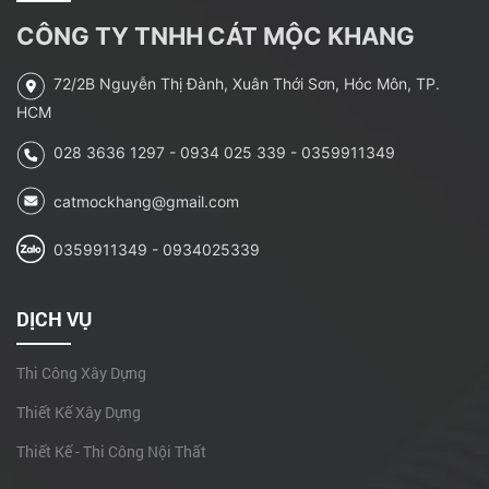
Để nhà chung cư không
CÔNG TY TNHH
CÁT MỘC KHANG
thành ‘lò lửa’
72/2B Nguyễn Thị Đành, Xuân Thới Sơn, Hóc Môn, TP.
Nhà Bà Hao Xã Xuân
HCM
Thới Sơn - Hóc Môn, Tp.
028 3636 1297 - 0934 025 339 - 0359911349
HCM
Những lưu ý khi thiết kế
catmockhang@gmail.com
giếng trời
0359911349 - 0934025339
Một số các công trình
thiết kế
DỊCH VỤ
Có được đề xuất nhân
Thi Công Xây Dựng
sự giống nhau trong 2
hồ sơ dự thầu?
Thiết Kế Xây Dựng
Sửa chữa Tầng 2E1
Thiết Kế - Thi Công Nội Thất
Trường đại học