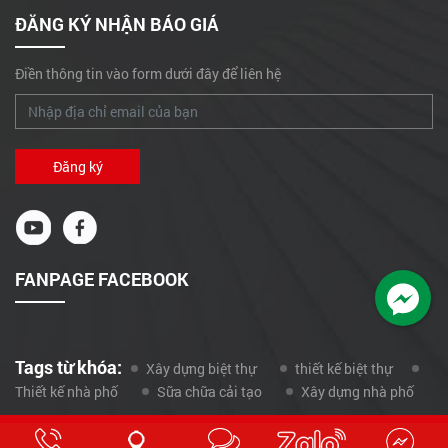
HUTECH
ĐĂNG KÝ NHẬN BÁO GIÁ
Những mẫu nhà biệt thự
đẹp như ru lòng người
Điền thông tin vào form dưới đây để liên hệ
Showroom hầm rượu Hà
Quy Giáp Q.12
Sửa chữa, xử lý chống
thấm mái nhà anh Dần,
Hóc Môn
Nhà Ông Trần tại Thành
FANPAGE FACEBOOK
Thái, Phường 16, Quận
Gò Vấp
Nhà anh Kháng - Tân
Xuân - Hóc Môn - TP
Tags từ khóa:
Xây dựng biệt thự
thiết kế biệt thự
HCM
Thiết kế nhà phố
Sữa chữa cải tạo
Xây dựng nhà phố
Nhà ông Nguyễn Văn
Liềm- xã Bình Lợi, Bình
Copyright © 2021 Cát Mộc Khang. Web design by Nina Co.,Ltd