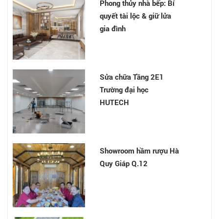
Phong thủy nhà bếp: Bí
quyết tài lộc & giữ lửa
gia đình
Nhà cô Chinh - Tân Bình
Sửa chữa Tầng 2E1
Trường đại học
HUTECH
Nhà anh Chu Văn Thế -
Hóc Môn
Showroom hầm rượu Hà
Quy Giáp Q.12
Phong Thủy Phòng Làm
Việc: Cách sắp xếp
phòng làm việc theo