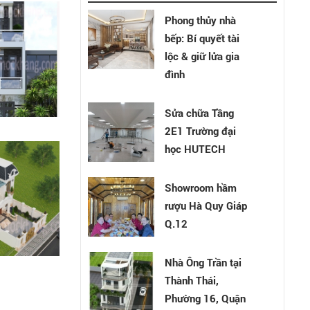
Phong thủy nhà
Nhà anh Chu Văn
bếp: Bí quyết tài
Thế - Hóc Môn
lộc & giữ lửa gia
đình
Phong Thủy
Sửa chữa Tầng
Phòng Làm Việc:
2E1 Trường đại
Cách sắp xếp
học HUTECH
phòng làm việc
theo phong thủy
Showroom hầm
và 6 điều cấm kỵ
rượu Hà Quy Giáp
Q.12
7 nguyên tắc
phong thủy nhà ở
Nhà Ông Trần tại
phổ biến cho công
Thành Thái,
việc hanh thông,
Phường 16, Quận
vận may tấn tới