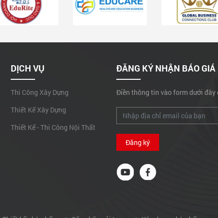
DỊCH VỤ
ĐĂNG KÝ NHẬN BÁO GIÁ
Thi Công Xây Dựng
Điền thông tin vào form dưới đây 
Thiết Kế Xây Dựng
Thiết Kế - Thi Công Nội Thất