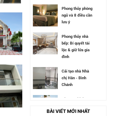
Phong thủy phòng
ngủ và 8 điều cần
lưu ý
Phong thủy nhà
bếp: Bí quyết tài
lộc & giữ lửa gia
đình
Cải tạo nhà Nhà
chị Hân - Bình
Chánh
Nhà cô Chinh -
Tân Bình
BÀI VIẾT MỚI NHẤT