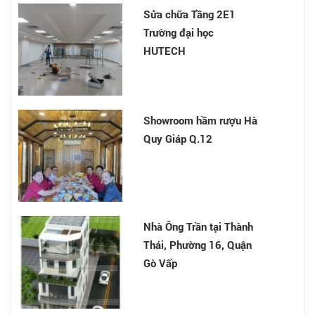
Sửa chữa Tầng 2E1
Trường đại học
HUTECH
Nhà anh Chu Văn Thế -
Hóc Môn
Showroom hầm rượu Hà
Quy Giáp Q.12
Phong Thủy Phòng Làm
Việc: Cách sắp xếp
phòng làm việc theo
phong thủy và 6 điều
Nhà Ông Trần tại Thành
cấm kỵ
Thái, Phường 16, Quận
Gò Vấp
7 nguyên tắc phong thủy
nhà ở phổ biến cho công