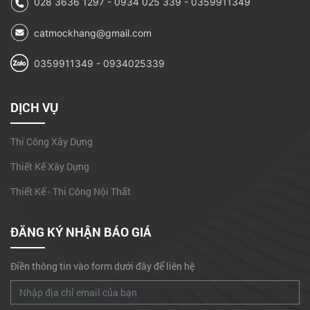
028 3636 1297 - 0934 025 339 - 0359911349
HCM
Những lưu ý khi thiết kế
catmockhang@gmail.com
giếng trời
0359911349 - 0934025339
Một số các công trình
thiết kế
DỊCH VỤ
Có được đề xuất nhân
Thi Công Xây Dựng
sự giống nhau trong 2
hồ sơ dự thầu?
Thiết Kế Xây Dựng
Sửa chữa Tầng 2E1
Thiết Kế - Thi Công Nội Thất
Trường đại học
HUTECH
ĐĂNG KÝ NHẬN BÁO GIÁ
Những mẫu nhà biệt thự
đẹp như ru lòng người
Điền thông tin vào form dưới đây để liên hệ
Showroom hầm rượu Hà
Quy Giáp Q.12