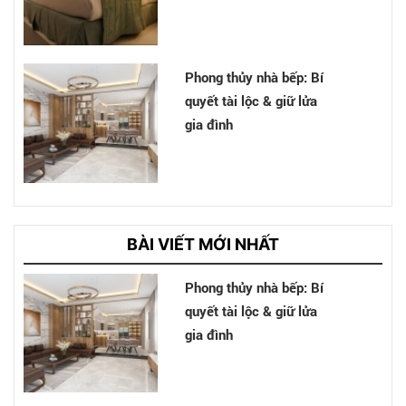
Phong thủy nhà bếp: Bí
quyết tài lộc & giữ lửa
gia đình
Cải tạo nhà Nhà chị Hân
- Bình Chánh
BÀI VIẾT MỚI NHẤT
Phong thủy nhà bếp: Bí
quyết tài lộc & giữ lửa
gia đình
Nhà cô Chinh - Tân Bình