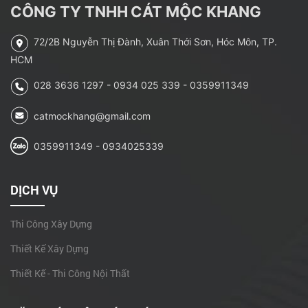
Để nhà chung cư không
CÔNG TY TNHH
CÁT MỘC KHANG
thành ‘lò lửa’
72/2B Nguyễn Thị Đành, Xuân Thới Sơn, Hóc Môn, TP.
Nhà Bà Hao Xã Xuân
HCM
Thới Sơn - Hóc Môn, Tp.
028 3636 1297 - 0934 025 339 - 0359911349
HCM
Những lưu ý khi thiết kế
catmockhang@gmail.com
giếng trời
0359911349 - 0934025339
Một số các công trình
thiết kế
DỊCH VỤ
Có được đề xuất nhân
Thi Công Xây Dựng
sự giống nhau trong 2
hồ sơ dự thầu?
Thiết Kế Xây Dựng
Sửa chữa Tầng 2E1
Thiết Kế - Thi Công Nội Thất
Trường đại học
HUTECH