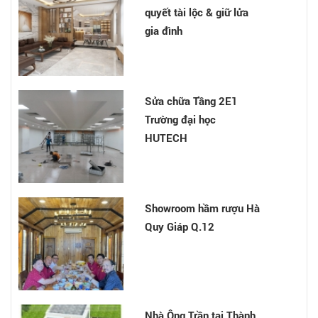
quyết tài lộc & giữ lửa
gia đình
Nhà cô Chinh - Tân Bình
Sửa chữa Tầng 2E1
Trường đại học
HUTECH
Nhà anh Chu Văn Thế -
Hóc Môn
Showroom hầm rượu Hà
Quy Giáp Q.12
Phong Thủy Phòng Làm
Việc: Cách sắp xếp
phòng làm việc theo
phong thủy và 6 điều
Nhà Ông Trần tại Thành