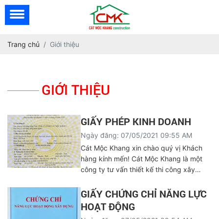
Trang chủ
Giới thiệu
GIỚI THIỆU
GIẤY PHÉP KINH DOANH
Ngày đăng: 07/05/2021 09:55 AM
Cát Mộc Khang xin chào quý vị Khách
hàng kính mến! Cát Mộc Khang là một
công ty tư vấn thiết kế thi công xây
dựng nhà ...
GIẤY CHỨNG CHỈ NĂNG LỰC
HOẠT ĐỘNG