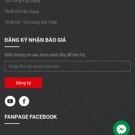
Thi Công Xây Dựng
sự giống nhau trong 2
hồ sơ dự thầu?
Thiết Kế Xây Dựng
Sửa chữa Tầng 2E1
Thiết Kế - Thi Công Nội Thất
Trường đại học
HUTECH
ĐĂNG KÝ NHẬN BÁO GIÁ
Những mẫu nhà biệt thự
đẹp như ru lòng người
Điền thông tin vào form dưới đây để liên hệ
Showroom hầm rượu Hà
Quy Giáp Q.12
Sửa chữa, xử lý chống
thấm mái nhà anh Dần,
Hóc Môn
Nhà Ông Trần tại Thành
FANPAGE FACEBOOK
Thái, Phường 16, Quận
Gò Vấp
Nhà anh Kháng - Tân