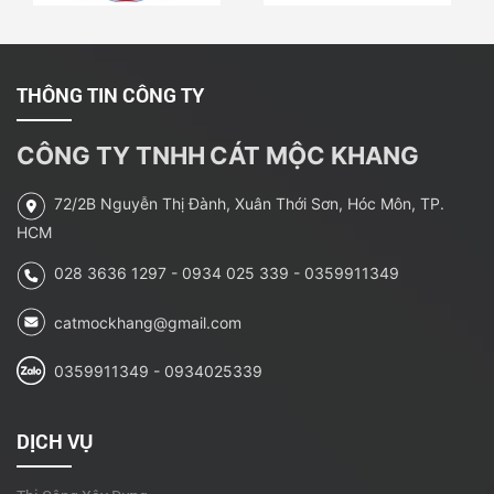
mát hơn khi hè đến
Cải tạo, sữa chữa nhà
ông Dũng - Hóc Môn
THÔNG TIN CÔNG TY
Để nhà chung cư không
CÔNG TY TNHH
CÁT MỘC KHANG
thành ‘lò lửa’
72/2B Nguyễn Thị Đành, Xuân Thới Sơn, Hóc Môn, TP.
Nhà Bà Hao Xã Xuân
HCM
Thới Sơn - Hóc Môn, Tp.
028 3636 1297 - 0934 025 339 - 0359911349
HCM
Những lưu ý khi thiết kế
catmockhang@gmail.com
giếng trời
0359911349 - 0934025339
Một số các công trình
thiết kế
DỊCH VỤ
Có được đề xuất nhân