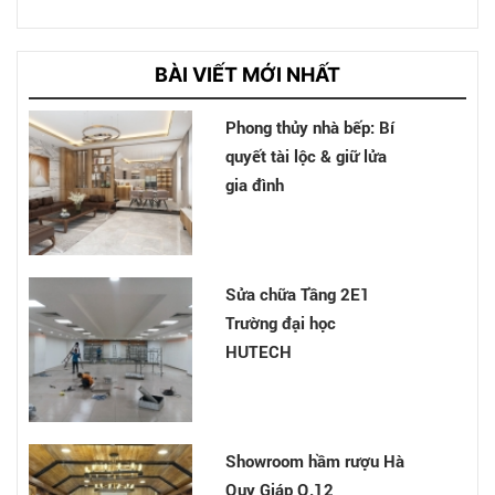
Cải tạo nhà Nhà chị Hân
- Bình Chánh
BÀI VIẾT MỚI NHẤT
Phong thủy nhà bếp: Bí
quyết tài lộc & giữ lửa
gia đình
Nhà cô Chinh - Tân Bình
Sửa chữa Tầng 2E1
Trường đại học
HUTECH
Nhà anh Chu Văn Thế -
Hóc Môn
Showroom hầm rượu Hà
Quy Giáp Q.12